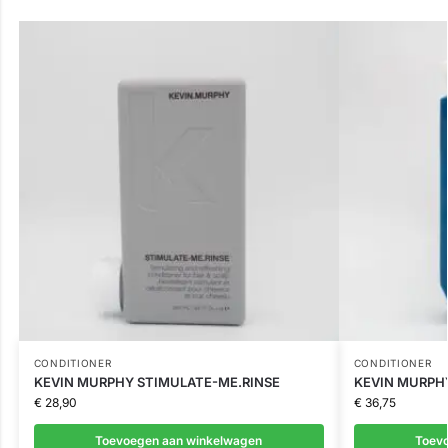
CONDITIONER
CONDITIONER
KEVIN MURPHY STIMULATE-ME.RINSE
KEVIN MURPHY
€
28,90
€
36,75
Toevoegen aan winkelwagen
Toev