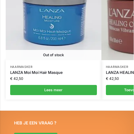
Out of stock
HAARMASKER
HAARMASKER
LANZA Moi Moi Hair Masque
LANZA HEALI
€
42,50
€
42,50
Lees meer
Toev
HEB JE EEN VRAAG ?